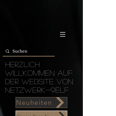
Herzlich
Willkommen auf
der Website von
Netzwerk-9Elf
Neuheiten