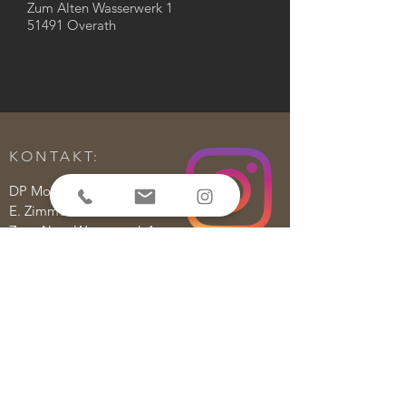
Zum Alten Wasserwerk 1
51491 Overath
KONTAKT:
DP Motorsport
E. Zimmermann GmbH
Zum Alten Wasserwerk 1
51491 Overath
Tel.: (+49)2204-71067
E-Mail:
info@dp-motorsport.de
Folgen Sie uns auch auf Instagram
um über neue Produkte, Angebote
oder sonstige Neuerungen
informiert zu werden!