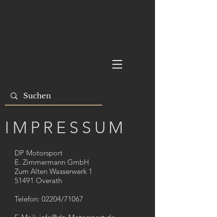
IMPRESSUM
DP Motorsport
E. Zimmermann GmbH
Zum Alten Wasserwerk 1
51491 Overath
Telefon: 02204/71067