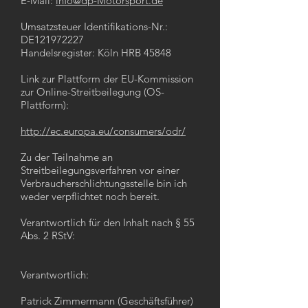
E-Mail:
info@dp-Motorsport.de
Umsatzsteuer Identifikations-Nr.:
DE121972227
Handelsregister: Köln HRB 45848
Link zur Plattform der EU-Kommission
zur Online-Streitbeilegung (OS-
Plattform):
http://ec.europa.eu/consumers/odr/
Zu der Teilnahme an
Streitbeilegungsverfahren vor einer
Verbraucherschlichtungsstelle bin ich
weder verpflichtet noch bereit.
Verantwortlich für den Inhalt nach § 55
Abs. 2 RStV:
Verantwortlich:
Patrick Zimmermann (Geschäftsführer)